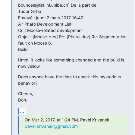
bounces@list.inf.unibe.ch] De la part de

Tudor Girba

Envoyé : jeudi 2 mars 2017 16:42

À : Pharo Development List

Cc : Moose-related development

Objet : [Moose-dev] Re: [Pharo-dev] Re: Segmentation 
fault on Moose 6.1

Build
Hmm, it looks like something changed and the build is 
now yellow.
Does anyone have the time to check this mysterious 
behavior?
Cheers,

Doru
...
On Mar 2, 2017, at 1:24 PM, Pavel Krivanek 
pavel.krivanek@gmail.com