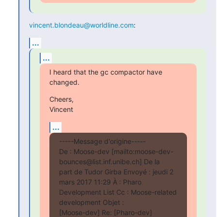
vincent.blondeau@worldline.com
:
...
...
I heard that the gc compactor have 
changed.
Cheers,

Vincent
...
-----Message d'origine-----

De : Moose-dev [mailto:moose-dev-
bounces@list.inf.unibe.ch] De la

part de Tudor Girba Envoyé : jeudi 2 
mars 2017 11:29 À : Pharo

Development List Cc : Moose-related 
development Objet :

[Moose-dev] Re: [Pharo-dev] 