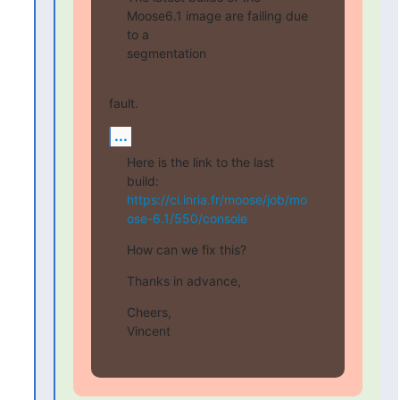
Moose6.1 image are failing due 
to a

segmentation
fault.
...
Here is the link to the last 
https://ci.inria.fr/moose/job/mo
ose-6.1/550/console
How can we fix this?
Thanks in advance,
Cheers,

Vincent