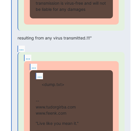
transmission is virus-free and will not 
be liable for any damages
resulting from any virus transmitted.!!!"
...
...
...
...
<dump.txt>
--

www.tudorgirba.com

www.feenk.com
“Live like you mean it."