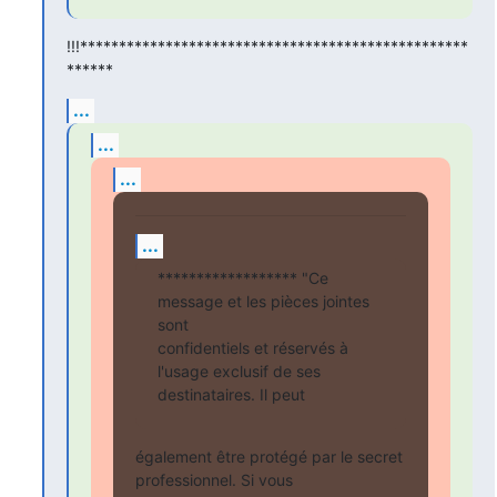
!!!**************************************************
******
...
...
...
...
****************** "Ce 
message et les pièces jointes 
sont

confidentiels et réservés à 
l'usage exclusif de ses

destinataires. Il peut
également être protégé par le secret 
professionnel. Si vous
