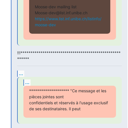
Moose-dev mailing list

https://www.list.inf.unibe.ch/listinfo/
moose-dev
!!!**************************************************
******
...
...
******************** "Ce message et les 
pièces jointes sont

confidentiels et réservés à l'usage exclusif 
de ses destinataires. Il peut