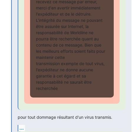
recevez ce message par erreur, 
merci d'en avertir immédiatement

l'expéditeur et de le détruire. 
L'intégrité du message ne pouvant

être assurée sur Internet, la 
responsabilité de Worldline ne

pourra être recherchée quant au 
contenu de ce message. Bien que

les meilleurs efforts soient faits pour 
maintenir cette

transmission exempte de tout virus, 
l'expéditeur ne donne aucune

garantie à cet égard et sa 
responsabilité ne saurait être 
recherchée
pour tout dommage résultant d'un virus transmis.
...