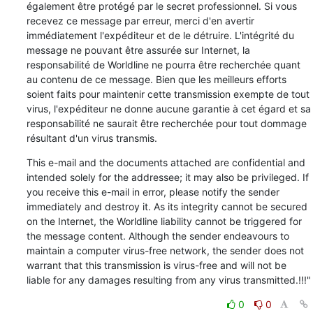
également être protégé par le secret professionnel. Si vous 
recevez ce message par erreur, merci d'en avertir 
immédiatement l'expéditeur et de le détruire. L'intégrité du 
message ne pouvant être assurée sur Internet, la 
responsabilité de Worldline ne pourra être recherchée quant 
au contenu de ce message. Bien que les meilleurs efforts 
soient faits pour maintenir cette transmission exempte de tout 
virus, l'expéditeur ne donne aucune garantie à cet égard et sa 
responsabilité ne saurait être recherchée pour tout dommage 
résultant d'un virus transmis.
This e-mail and the documents attached are confidential and 
intended solely for the addressee; it may also be privileged. If 
you receive this e-mail in error, please notify the sender 
immediately and destroy it. As its integrity cannot be secured 
on the Internet, the Worldline liability cannot be triggered for 
the message content. Although the sender endeavours to 
maintain a computer virus-free network, the sender does not 
warrant that this transmission is virus-free and will not be 
liable for any damages resulting from any virus transmitted.!!!"
0
0