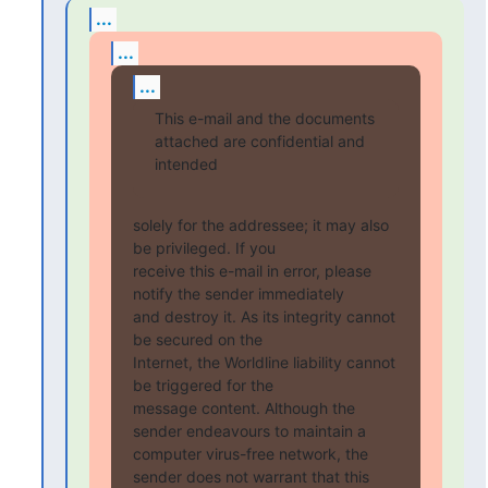
...
...
...
This e-mail and the documents 
attached are confidential and

intended
solely for the addressee; it may also 
be privileged. If you

receive this e-mail in error, please 
notify the sender immediately

and destroy it. As its integrity cannot 
be secured on the

Internet, the Worldline liability cannot 
be triggered for the

message content. Although the 
sender endeavours to maintain a

computer virus-free network, the 
sender does not warrant that this
