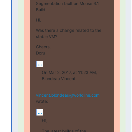
Segmentation fault on Moose 6.1 
Build
Hi,
Was there a change related to the 
stable VM?
Cheers,

Doru
...
On Mar 2, 2017, at 11:23 AM, 
Blondeau Vincent
vincent.blondeau@worldline.com
wrote:
...
Hi,
The latest builds of the 