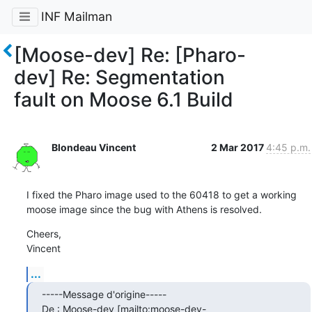
INF Mailman
[Moose-dev] Re: [Pharo-
dev] Re: Segmentation
fault on Moose 6.1 Build
Blondeau Vincent
2 Mar 2017
4:45 p.m.
I fixed the Pharo image used to the 60418 to get a working 
moose image since the bug with Athens is resolved.
Cheers,

Vincent
...
-----Message d'origine-----

De : Moose-dev [mailto:moose-dev-