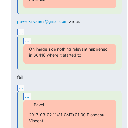
pavel.krivanek@gmail.com
 wrote:
...
...
On image side nothing relevant happened 
in 60418 where it started to
fail.
...
...
-- Pavel
2017-03-02 11:31 GMT+01:00 Blondeau 
Vincent